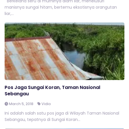
Berkelana seru di murninya alam liar, menelusuri
manisnya sungai hitam, bertemu eksotisnya orangutan
liar,...
Pos Jaga Sungai Koran, Taman Nasional
Sebangau
March 5, 2018
Vidio
Ini adalah salah satu pos jaga di Wilayah Taman Nasional
Sebangau, tepatnya di Sungai Koran...