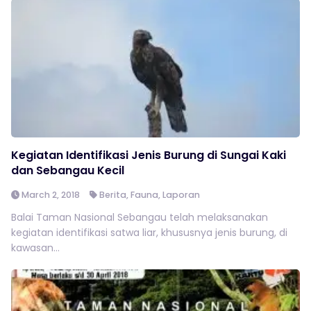
Kegiatan Identifikasi Jenis Burung di Sungai Kaki
dan Sebangau Kecil
March 2, 2018
Berita
,
Fauna
,
Laporan
Balai Taman Nasional Sebangau telah melaksanakan
kegiatan identifikasi satwa liar, khususnya jenis burung, di
kawasan...