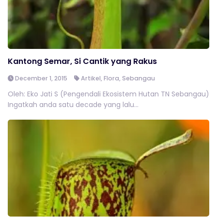
Kantong Semar, Si Cantik yang Rakus
December 1, 2015
Artikel
,
Flora
,
Sebangau
Oleh: Eko Jati S (Pengendali Ekosistem Hutan TN Sebangau)
Ingatkah anda satu decade yang lalu...