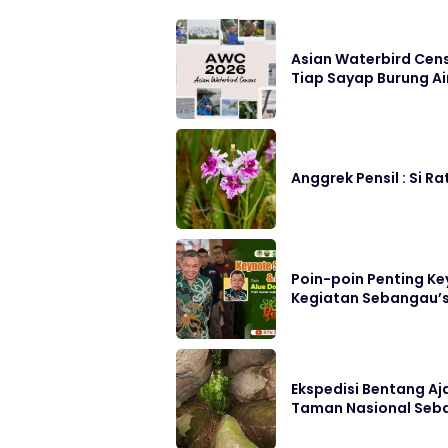
Asian Waterbird Cen
Tiap Sayap Burung Ai
Anggrek Pensil : Si 
Poin-poin Penting K
Kegiatan Sebangau’s 
Ekspedisi Bentang A
Taman Nasional Seb