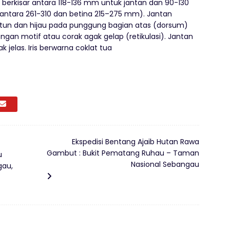
 berkisar antara 118-136 mm untuk jantan dan 90-130
 antara 261-310 dan betina 215–275 mm). Jantan
tun dan hijau pada punggung bagian atas (dorsum)
 dengan motif atau corak agak gelap (retikulasi). Jantan
 jelas. Iris berwarna coklat tua
Ekspedisi Bentang Ajaib Hutan Rawa
Gambut : Bukit Pematang Ruhau – Taman
u
Nasional Sebangau
gau,