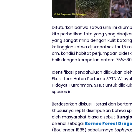
Dituturkan bahwa satwa unik ini dijum
kita perhatikan foto yang yang disajika
yang sangat mirip dengan kulit batan
ketinggian satwa dijumpai sekitar 1,
cm, kondisi habitat perjumpaan didesk
baik dengan kerapatan antara 75%-80%
Identifikasi pendahuluan dilakukan ole
Ekosistem Hutan Pertama SPTN Wilaya
Hidayat Turrahman, S.Hut untuk dilakuka
spesies ini.
Berdasarkan diskusi, literasi dan ber
khususnya reptil disimpulkan bahwa sp
oleh masyarakat biasa disebut
Bunglo
dikenal sebagai
Borneo Forest Drag
(Boulenger 1885) sebelumnya
Lophyru