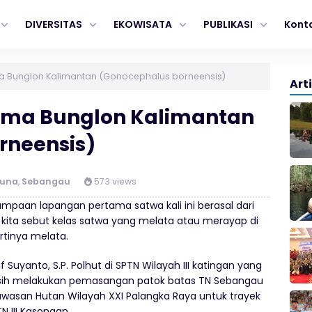
DIVERSITAS
EKOWISATA
PUBLIKASI
Kont
 Bunglon Kalimantan (Gonocephalus borneensis)
Art
ama Bunglon Kalimantan
rneensis)
auna
,
Sebangau
573 views
mpaan lapangan pertama satwa kali ini berasal dari
 kita sebut kelas satwa yang melata atau merayap di
artinya melata.
 Suyanto, S.P. Polhut di SPTN Wilayah III katingan yang
 masih melakukan pemasangan patok batas TN Sebangau
wasan Hutan Wilayah XXI Palangka Raya untuk trayek
N III Kasongan.