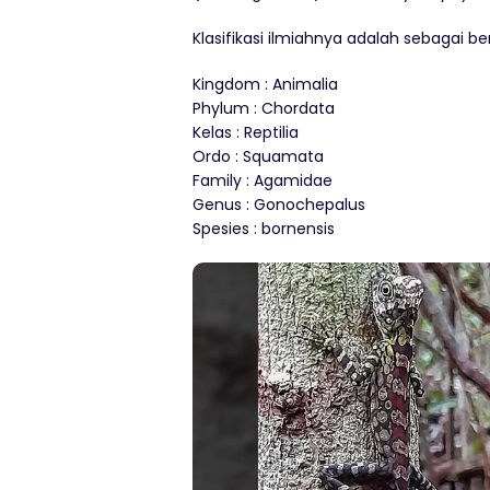
Klasifikasi ilmiahnya adalah sebagai ber
Kingdom : Animalia
Phylum : Chordata
Kelas : Reptilia
Ordo : Squamata
Family : Agamidae
Genus : Gonochepalus
Spesies : bornensis