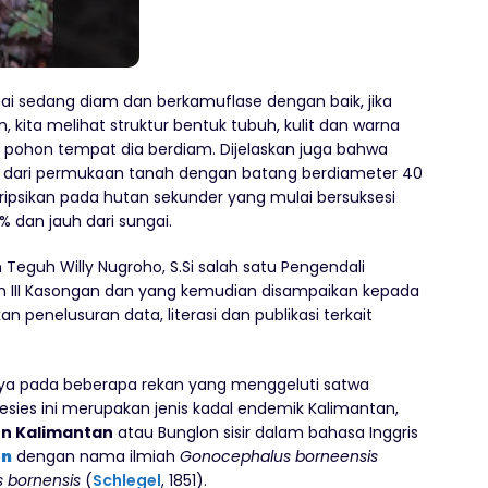
pai sedang diam dan berkamuflase dengan baik, jika
n, kita melihat struktur bentuk tubuh, kulit dan warna
g pohon tempat dia berdiam. Dijelaskan juga bahwa
5 m dari permukaan tanah dengan batang berdiameter 40
ripsikan pada hutan sekunder yang mulai bersuksesi
 dan jauh dari sungai.
h Teguh Willy Nugroho, S.Si salah satu Pengendali
h III Kasongan dan yang kemudian disampaikan kepada
n penelusuran data, literasi dan publikasi terkait
tanya pada beberapa rekan yang menggeluti satwa
esies ini merupakan jenis kadal endemik Kalimantan,
n Kalimantan
atau Bunglon sisir dalam bahasa Inggris
on
dengan nama ilmiah
Gonocephalus borneensis
s bornensis
(
Schlegel
, 1851).