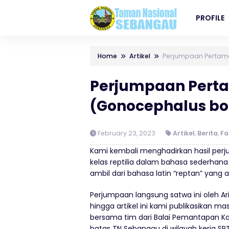
PROFILE
Home
Artikel
Perjumpaan Pertama
Perjumpaan Pert
(Gonocephalus bo
February 23, 2023
Artikel
,
Berita
,
F
Kami kembali menghadirkan hasil perju
kelas reptilia dalam bahasa sederhana
ambil dari bahasa latin “reptan” yang 
Perjumpaan langsung satwa ini oleh Arif
hingga artikel ini kami publikasikan
bersama tim dari Balai Pemantapan Ka
batas TN Sebangau di wilayah kerja SPT