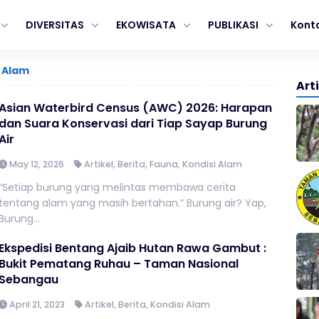
DIVERSITAS
EKOWISATA
PUBLIKASI
Kont
i Alam
Art
Asian Waterbird Census (AWC) 2026: Harapan
dan Suara Konservasi dari Tiap Sayap Burung
Air
May 12, 2026
Artikel
,
Berita
,
Fauna
,
Kondisi Alam
“Setiap burung yang melintas membawa cerita
tentang alam yang masih bertahan.” Burung air? Yap,
Burung...
Ekspedisi Bentang Ajaib Hutan Rawa Gambut :
Bukit Pematang Ruhau – Taman Nasional
Sebangau
April 21, 2023
Artikel
,
Berita
,
Kondisi Alam