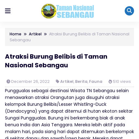
Home
Artikel
Atraksi Burung Belibis di Taman Nasional
Sebangau
Atraksi Burung Belibis di Taman
Nasional Sebangau
December 26, 2022
Artikel
,
Berita
,
Fauna
510 views
Punggualas sebagai destinasi Wisata TN Sebangau selain
menawarkan atraksi Orangutan juga disuguhi atraksi
kelompok Burung Belibis/Lesser Whistling-Duck
(Dendocygna) yang dapat ditemui di hutan ekoton sekitar
Sungai Punggualas. Burung ini berkembang biak di anak
benua India dan Asia Tenggara. Mereka lebih aktif pada
malam hari, pada siang hari dapat ditemukan berkelompok
di sekitar danau dan sawah/rawa berair. Mereka dapat