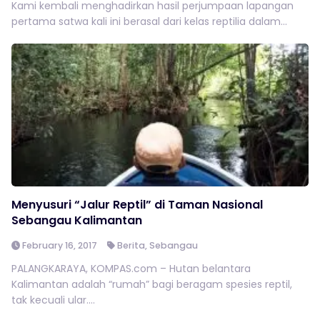
Kami kembali menghadirkan hasil perjumpaan lapangan
pertama satwa kali ini berasal dari kelas reptilia dalam...
Menyusuri “Jalur Reptil” di Taman Nasional
Sebangau Kalimantan
February 16, 2017
Berita
,
Sebangau
PALANGKARAYA, KOMPAS.com – Hutan belantara
Kalimantan adalah “rumah” bagi beragam spesies reptil,
tak kecuali ular....