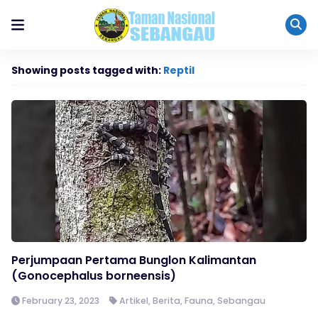
Showing posts tagged with:
Reptil
Perjumpaan Pertama Bunglon Kalimantan
(Gonocephalus borneensis)
February 23, 2023
Artikel
,
Berita
,
Fauna
,
Sebangau